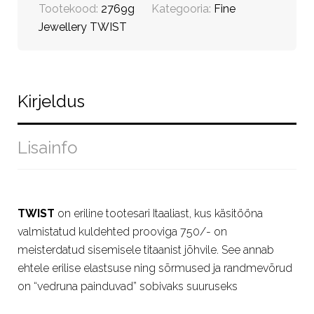
Tootekood:
2769g
Kategooria:
Fine
Jewellery TWIST
Kirjeldus
Lisainfo
TWIST
on eriline tootesari Itaaliast, kus käsitööna
valmistatud kuldehted prooviga 750/- on
meisterdatud sisemisele titaanist jõhvile. See annab
ehtele erilise elastsuse ning sõrmused ja randmevõrud
on “vedruna painduvad” sobivaks suuruseks