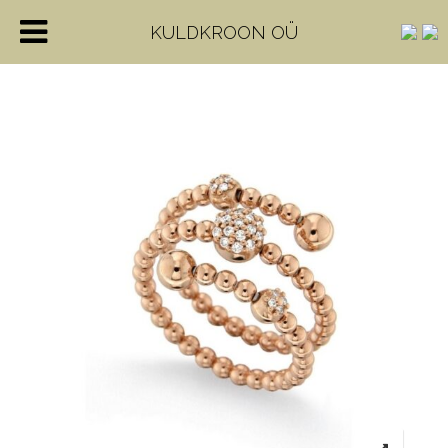
KULDKROON OÜ