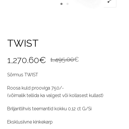
TWIST
Algne
Current
1,270.60
€
1,495.00
€
hind
price
Sõrmus TWIST
oli:
is:
Roosa kuld prooviga 750/-
1,495.00€.
1,270.60€.
(võimalik tellida ka valgest või kollasest kullast)
Briljantlihvis teemantid kokku 0,12 ct G/Si
Eksklusiivne kinkekarp