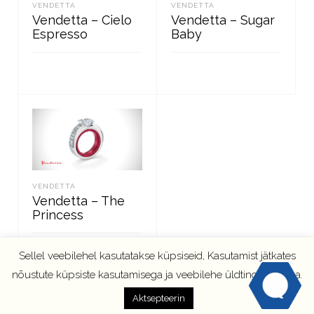
VENDETTA
VENDETTA
Vendetta – Cielo
Vendetta – Sugar
Espresso
Baby
LOE EDASI
LOE EDASI
VENDETTA
Vendetta – The
Princess
Sellel veebilehel kasutatakse küpsiseid, Kasutamist jätkates
nõustute küpsiste kasutamisega ja veebilehe üldtingimustega.
LOE EDASI
Aktsepteerin