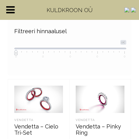
KULDKROON OÜ
Filtreeri hinnaalusel
0€
0
0
0
0
0
VENDETTA
VENDETTA
Vendetta – Cielo
Vendetta – Pinky
Tri-Set
Ring