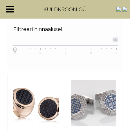
KULDKROON OÜ
Filtreeri hinnaalusel
0€
0
0
0
0
0