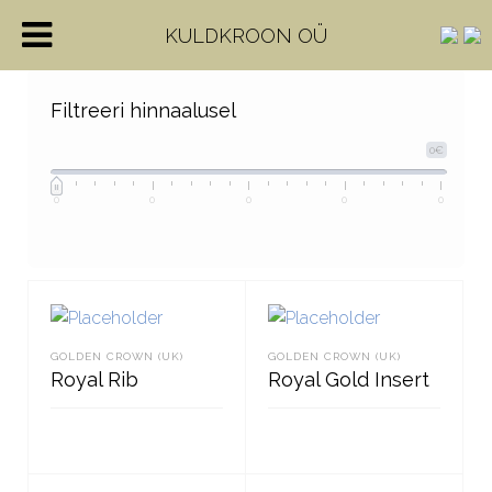
KULDKROON OÜ
Filtreeri hinnaalusel
0€
0
0
0
0
0
GOLDEN CROWN (UK)
GOLDEN CROWN (UK)
Royal Rib
Royal Gold Insert
LOE EDASI
LOE EDASI