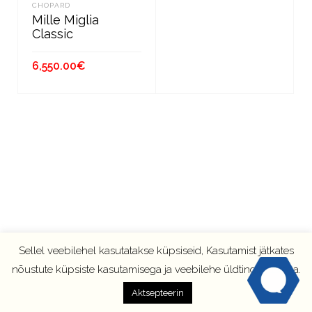
CHOPARD
Mille Miglia
Classic
6,550.00
€
LISA KORVI
Sellel veebilehel kasutatakse küpsiseid, Kasutamist jätkates
nõustute küpsiste kasutamisega ja veebilehe üldtingimustega.
Aktsepteerin