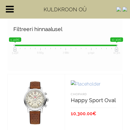
KULDKROON OÜ
Filtreeri hinnaalusel
5 458€
10 301€
5 458
6 669
7 880
9 090
10 301
CHOPARD
Happy Sport Oval
10,300.00
€
LISA KORVI