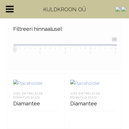
KULDKROON OÜ
Filtreeri hinnaalusel
0€
0
0
0
0
0
VIES ENTRELACEE -
VIES ENTRELACEE -
PÕIMITUD ELUD
PÕIMITUD ELUD
Diamantee
Diamantee
LOE EDASI
LOE EDASI