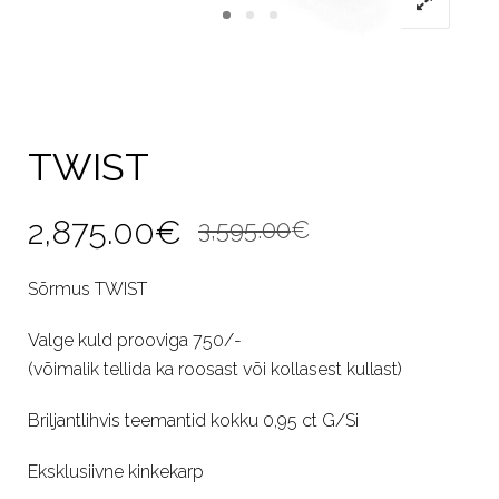
TWIST
Algne
Current
2,875.00
€
3,595.00
€
hind
price
Sõrmus TWIST
oli:
is:
Valge kuld prooviga 750/-
3,595.00€.
2,875.00€.
(võimalik tellida ka roosast või kollasest kullast)
Briljantlihvis teemantid kokku 0,95 ct G/Si
Eksklusiivne kinkekarp