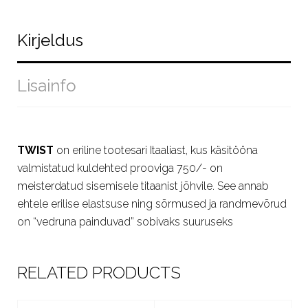
Kirjeldus
Lisainfo
TWIST
on eriline tootesari Itaaliast, kus käsitööna
valmistatud kuldehted prooviga 750/- on
meisterdatud sisemisele titaanist jõhvile. See annab
ehtele erilise elastsuse ning sõrmused ja randmevõrud
on “vedruna painduvad” sobivaks suuruseks
RELATED PRODUCTS