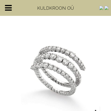
KULDKROON OÜ