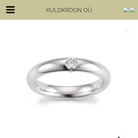
KULDKROON OÜ