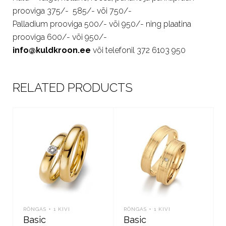
prooviga 375/- 585/- või 750/-
Palladium prooviga 500/- või 950/- ning plaatina
prooviga 600/- või 950/-
info@kuldkroon.ee
või telefonil 372 6103 950
RELATED PRODUCTS
RÕNGAS + 1 KIVI
RÕNGAS + 1 KIVI
Basic
Basic