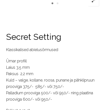
Secret Setting
Klassikalised abielusõrmused
Ümar profiil
Laius 3,5 mm
Paksus 2,2 mm
Kuld – valge, kollane, roosa, punane ja pähklipruun
prooviga 375/- 585/- või 750/-
Palladium prooviga 500/- või 950/- ning plaatina
prooviga 600/- või 950/-