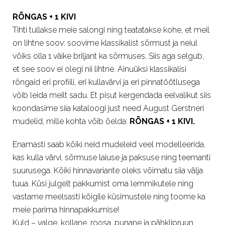
RÕNGAS + 1 KIVI
Tihti tullakse meie salongi ning teatatakse kohe, et meil
on lihtne soov: soovime klassikalist sõrmust ja neiul
võiks olla 1 väike briljant ka sõrmuses. Siis aga selgub,
et see soov ei olegi nii lihtne. Ainuüksi klassikalisi
rõngaid eri profiili, eri kullavärvi ja eri pinnatöötlusega
võib leida meilt sadu. Et pisut kergendada eelvalikut siis
koondasime siia kataloogi just need August Gerstneri
mudelid, mille kohta võib õelda:
RÕNGAS + 1 KIVI.
Enamasti saab kõiki neid mudeleid veel modelleerida,
kas kulla värvi, sõrmuse laiuse ja paksuse ning teemanti
suurusega. Kõiki hinnavariante oleks võimatu siia välja
tuua. Küsi julgelt pakkumist oma lemmikutele ning
vastame meelsasti kõigile küsimustele ning toome ka
meie parima hinnapakkumise!
Kuld – valge, kollane, roosa, punane ja pähklipruun