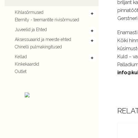
briljant k
pinnatööt
Kihlasõrmused
Gerstneri
Eternity - teemantite rivisõrmused
Juveelid ja Ehted
Enamasti 
Aksessuaarid ja meeste ehted
Kõiki hin
Chinelli pulmakingitused
küsimust
Kuld – va
Kellad
Kinkekaardid
Palladium
Outlet
info@ku
RELA