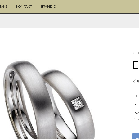
MAKS
KONTAKT
BRÄNDID
KU
E
Kl
po
La
Pa
Pri