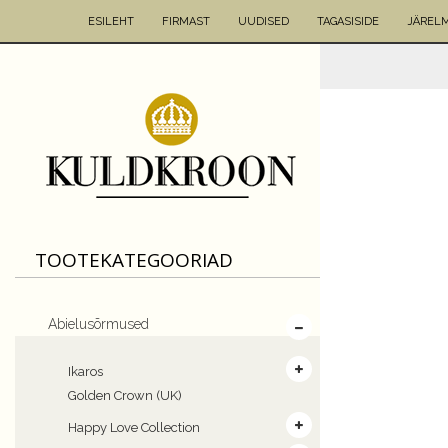
ESILEHT
FIRMAST
UUDISED
TAGASISIDE
JÄREL
TOOTEKATEGOORIAD
Abielusõrmused
Ikaros
Golden Crown (UK)
Happy Love Collection