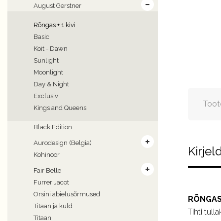
August Gerstner
Rõngas + 1 kivi
Basic
Koit - Dawn
Sunlight
Moonlight
Day & Night
Exclusiv
Toot
Kings and Queens
Black Edition
Aurodesign (Belgia)
Kirjel
Kohinoor
Fair Belle
Furrer Jacot
Orsini abielusõrmused
RÕNGAS +
Titaan ja kuld
Tihti tul
Titaan