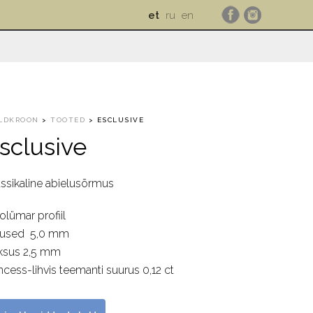
et
ru
en
LDKROON
>
TOOTED
>
ESCLUSIVE
sclusive
assikaline abielusõrmus
olümar profiil
iused 5,0 mm
ksus 2,5 mm
ncess-lihvis teemanti suurus 0,12 ct