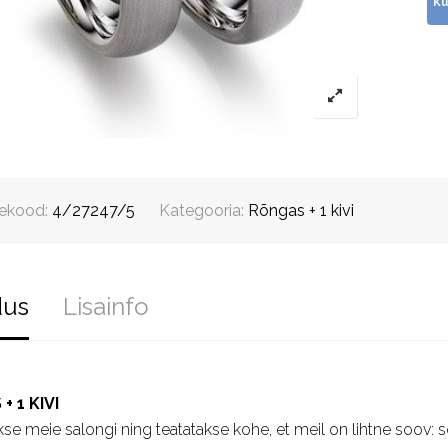
ekood:
4/27247/5
Kategooria:
Rõngas + 1 kivi
dus
Lisainfo
 1 KIVI
lakse meie salongi ning teatatakse kohe, et meil on lihtne soov: s