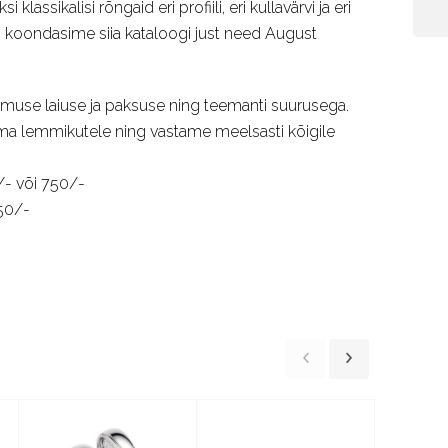
klassikalisi rõngaid eri profiili, eri kullavärvi ja eri
is koondasime siia kataloogi just need August
õrmuse laiuse ja paksuse ning teemanti suurusega.
t oma lemmikutele ning vastame meelsasti kõigile
/- või 750/-
50/-