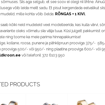
a sõrmuses. Siis aga selgub, et see soov ei olegi nii lihtne. Ainuüksi 
lusega võib leida meilt sadu. Et pisut kergendada eelvalikut si
 mudelid, mille kohta võib õelda:
RÕNGAS + 1 KIVI.
saab kõiki neid mudeleid veel modelleerida, kas kulla värvi, s
navariante oleks võimatu siia välja tuua. Küsi julgelt pakkumis
ele ning toome ka meie parima hinnapakkumise!
lge, kollane, roosa, punane ja pähklipruun prooviga 375/- 585
 prooviga 500/- või 950/- ning plaatina prooviga 600/- või 9
ldkroon.ee
või telefonil 372 6103 950
TED PRODUCTS