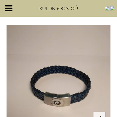
KULDKROON OÜ