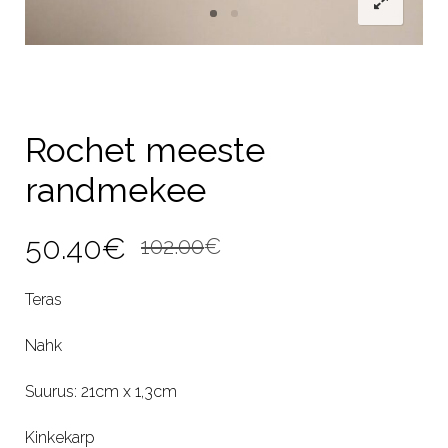
Rochet meeste
randmekee
Algne
Current
50.40
€
102.00
€
hind
price
Teras
oli:
is:
Nahk
102.00€.
50.40€.
Suurus: 21cm x 1,3cm
Kinkekarp