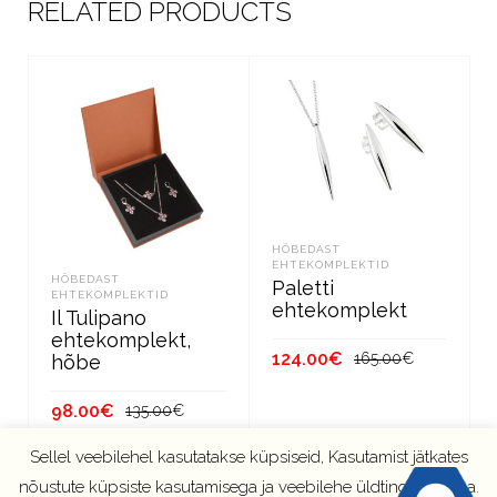
RELATED PRODUCTS
HÕBEDAST
EHTEKOMPLEKTID
HÕBEDAST
Paletti
EHTEKOMPLEKTID
ehtekomplekt
Il Tulipano
ehtekomplekt,
Algne
Current
124.00
€
165.00
€
hõbe
hind
price
oli:
is:
LISA KORVI
Algne
Current
98.00
€
135.00
€
165.00€.
124.00€.
hind
price
Sellel veebilehel kasutatakse küpsiseid, Kasutamist jätkates
oli:
is:
LISA KORVI
135.00€.
98.00€.
nõustute küpsiste kasutamisega ja veebilehe üldtingimustega.