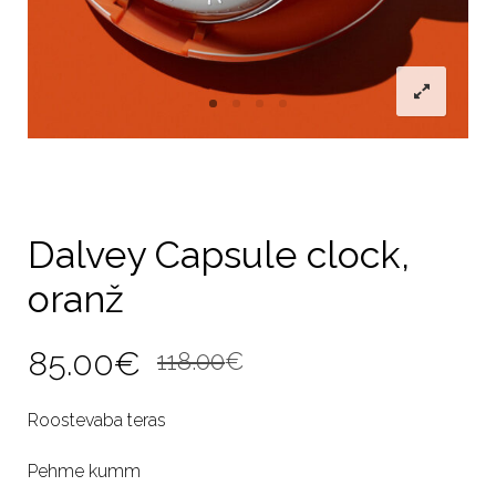
Dalvey Capsule clock,
oranž
Algne
Current
85.00
€
118.00
€
hind
price
Roostevaba teras
oli:
is:
Pehme kumm
118.00€.
85.00€.