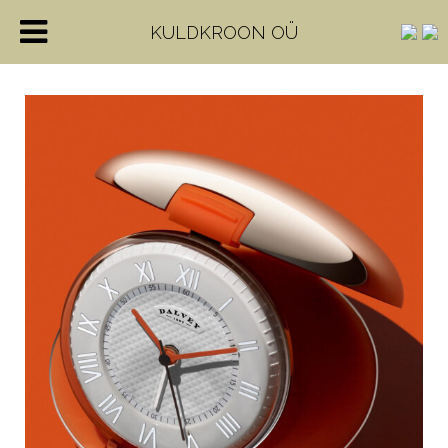
KULDKROON OÜ