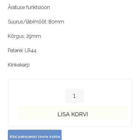
Äratuse funktsioon
Suurus/läbimõõt: 80mm
Kõrgus: 29mm
Patarei: LR44
Kinkekarp
LISA KORVI