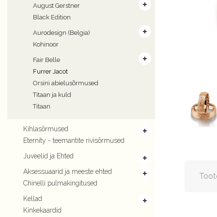
August Gerstner
Black Edition
Aurodesign (Belgia)
Kohinoor
Fair Belle
Furrer Jacot
Orsini abielusõrmused
Titaan ja kuld
Titaan
Kihlasõrmused
Eternity - teemantite rivisõrmused
Juveelid ja Ehted
Aksessuaarid ja meeste ehted
Toot
Chinelli pulmakingitused
Kellad
Kinkekaardid