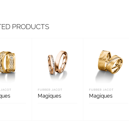
TED PRODUCTS
 JACOT
FURRER JACOT
FURRER JACOT
ques
Magiques
Magiques
 EDASI
LOE EDASI
LOE EDASI