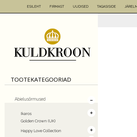
ESILEHT
FIRMAST
UUDISED
TAGASISIDE
JÄREL
TOOTEKATEGOORIAD
Abielusõrmused
Ikaros
Golden Crown (UK)
Happy Love Collection