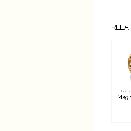
RELA
FURRER
Magi
LOE