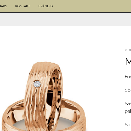
MAKS
KONTAKT
BRÄNDID
KU
M
Fu
1 b
Sa
pal
Sõ