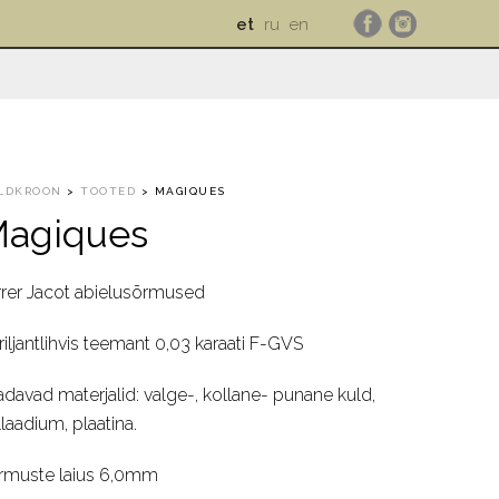
et
ru
en
LDKROON
>
TOOTED
>
MAGIQUES
agiques
rrer Jacot abielusõrmused
riljantlihvis teemant 0,03 karaati F-GVS
adavad materjalid: valge-, kollane- punane kuld,
laadium, plaatina.
rmuste laius 6,0mm