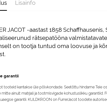
dus
Lisainfo
R JACOT -aastast 1858 Schaffhausenis, Sv
aliseerunud rätsepatööna valmistatavatel
mselt on tootja tuntud oma loovuse ja kõ
st.
e garantii
ot tooteid kantakse üle põlvkondade. Seetõttu hindame Teie ost
e mitte ainult matrjali ja tootmisvigade kohustuslikku garantiid
luaegse garantii. KULDKROON on FurrerJacot toodete autoriseer