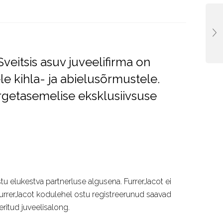
eitsis asuv juveelifirma on
e kihla- ja abielusõrmustele.
rgetasemelise eksklusiivsuse
u elukestva partnerluse algusena. FurrerJacot ei
. FurrerJacot kodulehel ostu registreerunud saavad
itud juveelisalong.