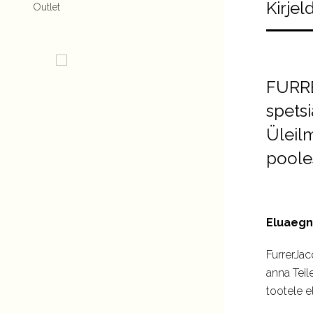
Kirjel
Outlet
FURRE
spetsi
Üleil
poole
Eluaegn
FurrerJac
anna Teil
tootele e