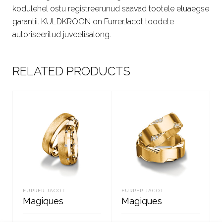
kodulehel ostu registreerunud saavad tootele eluaegse
garantii. KULDKROON on FurrerJacot toodete
autoriseeritud juveelisalong.
RELATED PRODUCTS
FURRER JACOT
FURRER JACOT
Magiques
Magiques