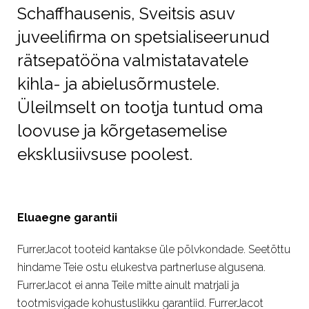
Schaffhausenis, Sveitsis asuv
juveelifirma on spetsialiseerunud
rätsepatööna valmistatavatele
kihla- ja abielusõrmustele.
Üleilmselt on tootja tuntud oma
loovuse ja kõrgetasemelise
eksklusiivsuse poolest.
Eluaegne garantii
FurrerJacot tooteid kantakse üle põlvkondade. Seetõttu
hindame Teie ostu elukestva partnerluse algusena.
FurrerJacot ei anna Teile mitte ainult matrjali ja
tootmisvigade kohustuslikku garantiid. FurrerJacot