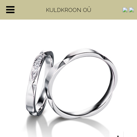
KULDKROON OÜ