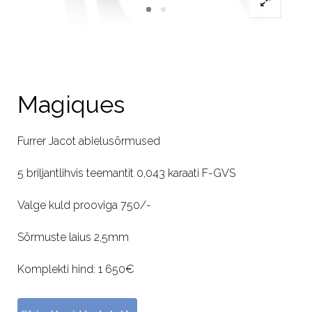
Magiques
Furrer Jacot abielusõrmused
5 briljantlihvis teemantit 0,043 karaati F-GVS
Valge kuld prooviga 750/-
Sõrmuste laius 2,5mm
Komplekti hind: 1 650€