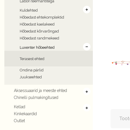
Labori teemantitega
Kuldehted
Hõbedast ehtekomplektid
Hõbedast kaelakeed
Hõbedast kõrvarõngad
Hõbedast randmekeed
Luxenter hõbeehted
Terasest ehted
Ondina pärlid
Juukseehted
Aksessuaarid ja meeste ehted
Chinelli pulmakingitused
Kellad
Kinkekaardid
Toot
Outlet