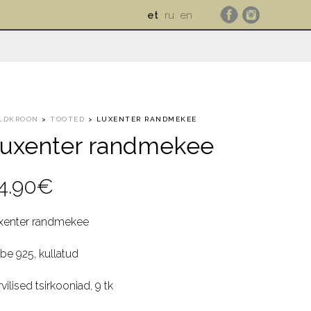
et
ru
en
LDKROON
>
TOOTED
>
LUXENTER RANDMEKEE
uxenter randmekee
4.90
€
xenter randmekee
be 925, kullatud
vilised tsirkooniad, 9 tk