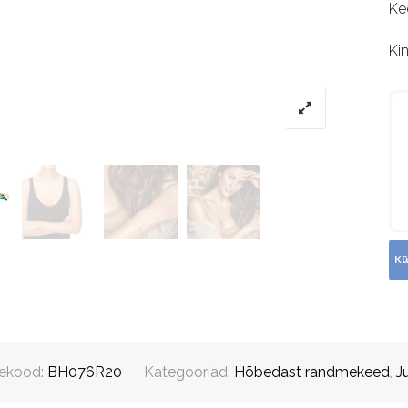
Ke
Ki
ekood:
BH076R20
Kategooriad:
Hõbedast randmekeed
,
J