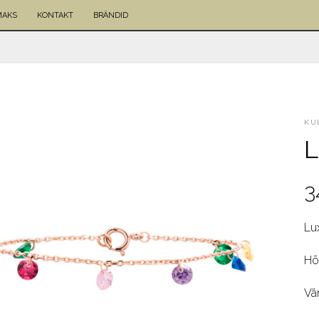
MAKS
KONTAKT
BRÄNDID
KU
L
3
Lu
Hõ
Vär