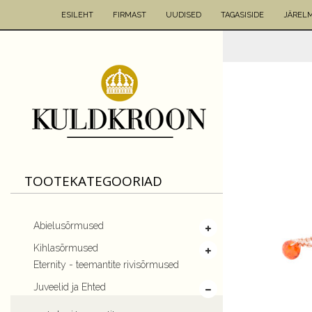
ESILEHT
FIRMAST
UUDISED
TAGASISIDE
JÄREL
TOOTEKATEGOORIAD
Abielusõrmused
Kihlasõrmused
Eternity - teemantite rivisõrmused
Juveelid ja Ehted