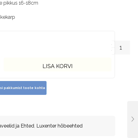
e pikkus 16-18cm
nkekarp
LISA KORVI
uveelid ja Ehted
,
Luxenter hõbeehted