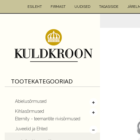
ESILEHT
FIRMAST
UUDISED
TAGASISIDE
JÄREL
TOOTEKATEGOORIAD
Abielusõrmused
Kihlasõrmused
Eternity - teemantite rivisõrmused
Juveelid ja Ehted