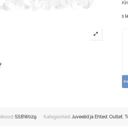
Ki
1 l
ekood:
SSBW029
Kategooriad:
Juveelid ja Ehted
,
Outlet
,
T