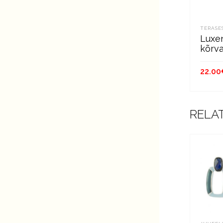
TERASE
Luxe
kõrv
22.00
LIS
RELA