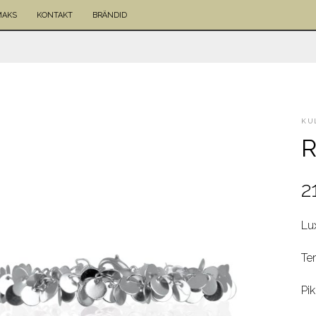
MAKS
KONTAKT
BRÄNDID
KU
R
2
Lu
Te
Pi