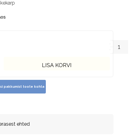
nkekarp
aos
LISA KORVI
erasest ehted