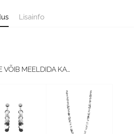
dus
Lisainfo
 VÕIB MEELDIDA KA…