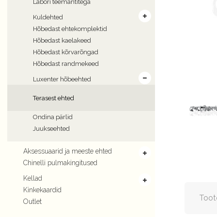
Labori teemantitega
Kuldehted
Hõbedast ehtekomplektid
Hõbedast kaelakeed
Hõbedast kõrvarõngad
Hõbedast randmekeed
Luxenter hõbeehted
Terasest ehted
Ondina pärlid
Juukseehted
Aksessuaarid ja meeste ehted
Chinelli pulmakingitused
Kellad
Kinkekaardid
Toot
Outlet