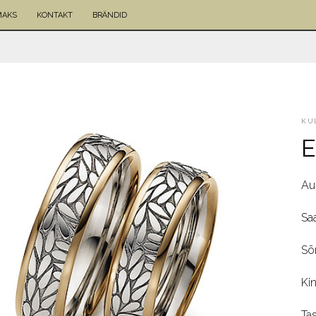
MAKS
KONTAKT
BRÄNDID
KU
E
Au
Sa
Sõ
Ki
Ta