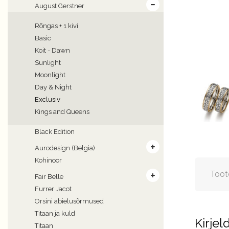
August Gerstner
Rõngas + 1 kivi
Basic
Koit - Dawn
Sunlight
Moonlight
Day & Night
Exclusiv
Kings and Queens
Black Edition
Aurodesign (Belgia)
Kohinoor
Toot
Fair Belle
Furrer Jacot
Orsini abielusõrmused
Titaan ja kuld
Kirjel
Titaan