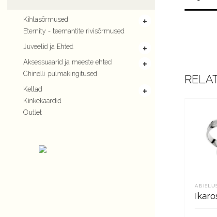
Kihlasõrmused
Eternity - teemantite rivisõrmused
Juveelid ja Ehted
Aksessuaarid ja meeste ehted
Chinelli pulmakingitused
RELA
Kellad
Kinkekaardid
Outlet
ABIELU
Ikaro