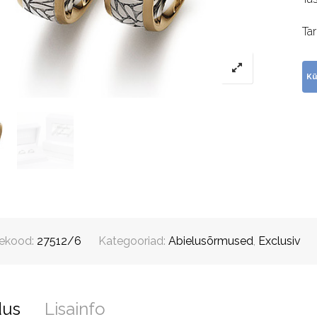
Ta
ekood:
27512/6
Kategooriad:
Abielusõrmused
,
Exclusiv
dus
Lisainfo