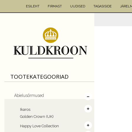
ESILEHT
FIRMAST
UUDISED
TAGASISIDE
JÄREL
TOOTEKATEGOORIAD
Abielusõrmused
Ikaros
Golden Crown (UK)
Happy Love Collection