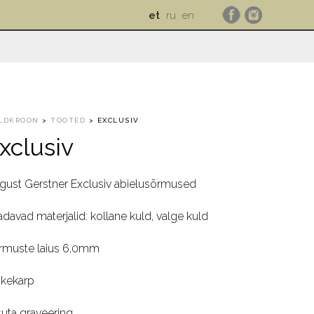
et
ru
en
LDKROON
>
TOOTED
>
EXCLUSIV
xclusiv
gust Gerstner Exclusiv abielusõrmused
adavad materjalid: kollane kuld, valge kuld
rmuste laius 6,0mm
nkekarp
suta graveering