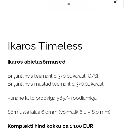
Ikaros Timeless
Ikaros abielusõrmused
Briljantlihvis teemantid 3×0,01 karaati G/Si
Briljantlihvis mustad teemantid 3×0,01 karaati
Punane kuld prooviga 585/- roodiumiga
Sõrmuste laius 6,0mm (võimalik 6,0 – 8,0 mm)
Komplekti hind kokku ca 1 100 EUR