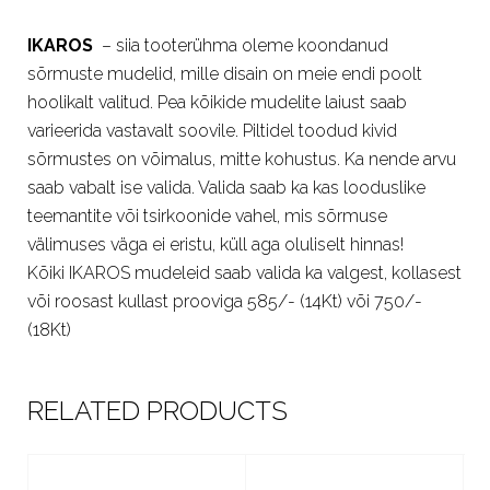
IKAROS
– siia tooterühma oleme koondanud
sõrmuste mudelid, mille disain on meie endi poolt
hoolikalt valitud. Pea kõikide mudelite laiust saab
varieerida vastavalt soovile. Piltidel toodud kivid
sõrmustes on võimalus, mitte kohustus. Ka nende arvu
saab vabalt ise valida. Valida saab ka kas looduslike
teemantite või tsirkoonide vahel, mis sõrmuse
välimuses väga ei eristu, küll aga oluliselt hinnas!
Kõiki IKAROS mudeleid saab valida ka valgest, kollasest
või roosast kullast prooviga 585/- (14Kt) või 750/-
(18Kt)
RELATED PRODUCTS