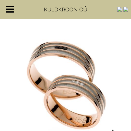
KULDKROON OÜ