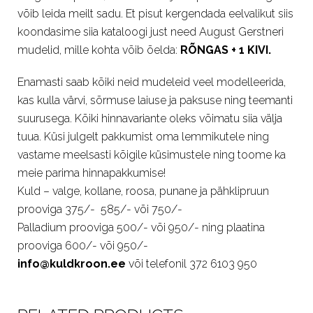
võib leida meilt sadu. Et pisut kergendada eelvalikut siis
koondasime siia kataloogi just need August Gerstneri
mudelid, mille kohta võib õelda:
RÕNGAS + 1 KIVI.
Enamasti saab kõiki neid mudeleid veel modelleerida,
kas kulla värvi, sõrmuse laiuse ja paksuse ning teemanti
suurusega. Kõiki hinnavariante oleks võimatu siia välja
tuua. Küsi julgelt pakkumist oma lemmikutele ning
vastame meelsasti kõigile küsimustele ning toome ka
meie parima hinnapakkumise!
Kuld – valge, kollane, roosa, punane ja pähklipruun
prooviga 375/- 585/- või 750/-
Palladium prooviga 500/- või 950/- ning plaatina
prooviga 600/- või 950/-
info@kuldkroon.ee
või telefonil 372 6103 950