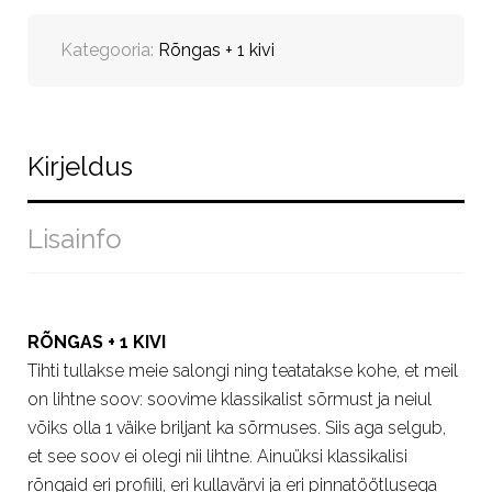
Kategooria:
Rõngas + 1 kivi
Kirjeldus
Lisainfo
RÕNGAS + 1 KIVI
Tihti tullakse meie salongi ning teatatakse kohe, et meil
on lihtne soov: soovime klassikalist sõrmust ja neiul
võiks olla 1 väike briljant ka sõrmuses. Siis aga selgub,
et see soov ei olegi nii lihtne. Ainuüksi klassikalisi
rõngaid eri profiili, eri kullavärvi ja eri pinnatöötlusega