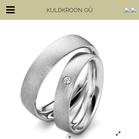
KULDKROON OÜ