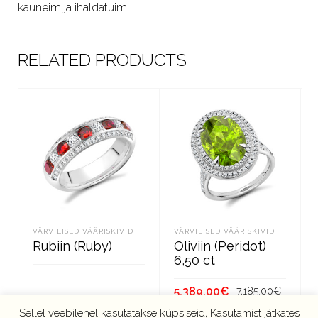
kauneim ja ihaldatuim.
RELATED PRODUCTS
VÄRVILISED VÄÄRISKIVID
VÄRVILISED VÄÄRISKIVID
Rubiin (Ruby)
Oliviin (Peridot)
6,50 ct
Algne
Curren
5,389.00
€
7,185.00
€
hind
price
LOE EDASI
Sellel veebilehel kasutatakse küpsiseid, Kasutamist jätkates