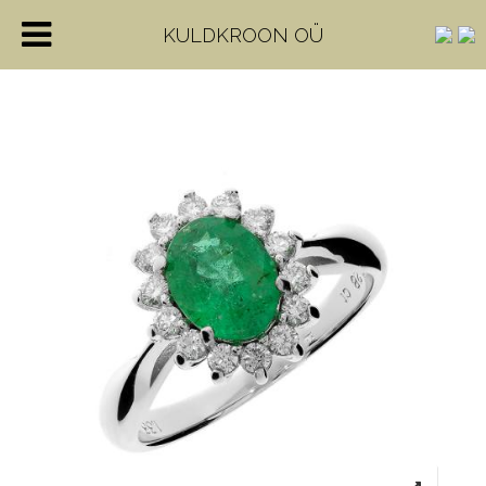
KULDKROON OÜ