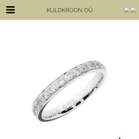
KULDKROON OÜ