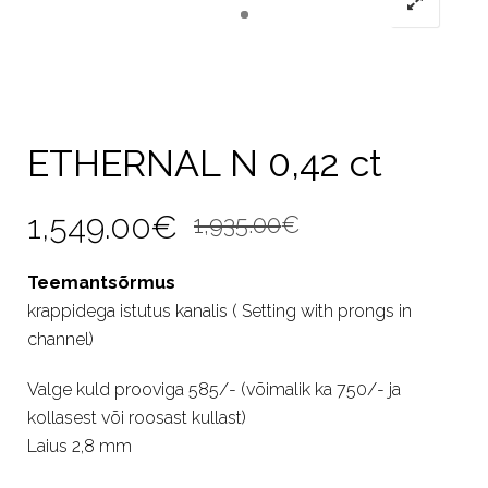
ETHERNAL N 0,42 ct
Algne
Current
1,549.00
€
1,935.00
€
hind
price
Teemantsõrmus
oli:
is:
krappidega istutus kanalis ( Setting with prongs in
1,935.00€.
1,549.00€.
channel)
Valge kuld prooviga 585/- (võimalik ka 750/- ja
kollasest või roosast kullast)
Laius 2,8 mm