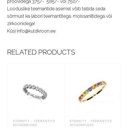
proovidega 375/- 585/- või 750/-
Looduslike teemantide asemel võib tellida seda
sõrmust ka labori teemantitega, moissaniitidega või
zirkoonidega!
Küsi info@kuldkroon.ee
RELATED PRODUCTS
ETERNITY - TEEMANTITE
ETERNITY - TEEMANTITE
RIVISÕRMUSED
RIVISÕRMUSED