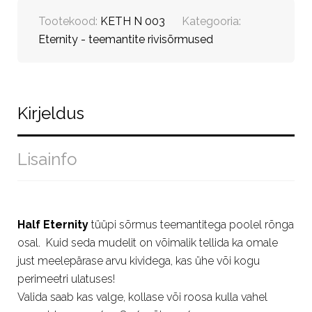
Tootekood:
KETH N 003
Kategooria:
Eternity - teemantite rivisõrmused
Kirjeldus
Lisainfo
Half Eternity
tüüpi sõrmus teemantitega poolel rõnga
osal. Kuid seda mudelit on võimalik tellida ka omale
just meelepärase arvu kividega, kas ühe või kogu
perimeetri ulatuses!
Valida saab kas valge, kollase või roosa kulla vahel