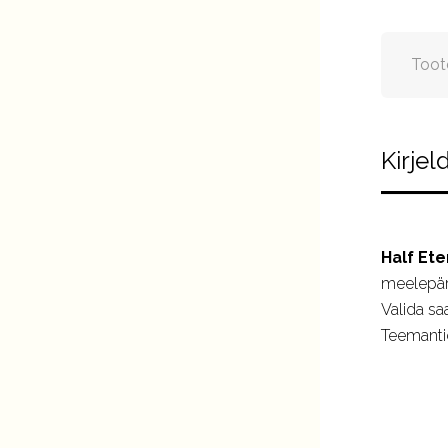
Toot
Kirjel
Half Ete
meelepära
Valida sa
Teemantid