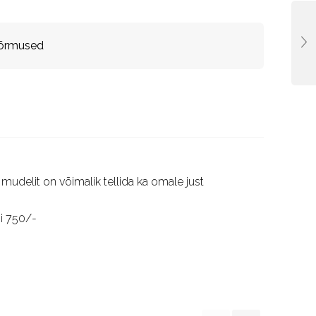
isõrmused
udelit on võimalik tellida ka omale just
õi 750/-