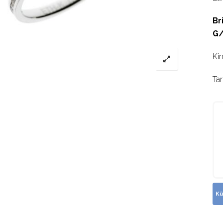
Br
G/
Ki
Ta