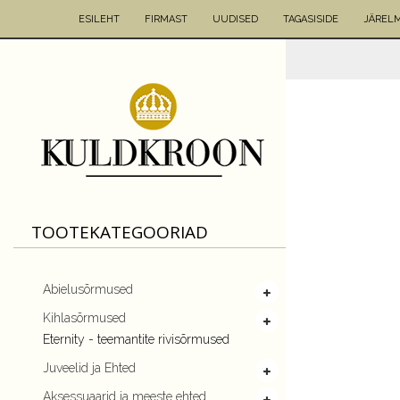
ESILEHT
FIRMAST
UUDISED
TAGASISIDE
JÄREL
TOOTEKATEGOORIAD
Abielusõrmused
Kihlasõrmused
Eternity - teemantite rivisõrmused
Juveelid ja Ehted
Aksessuaarid ja meeste ehted