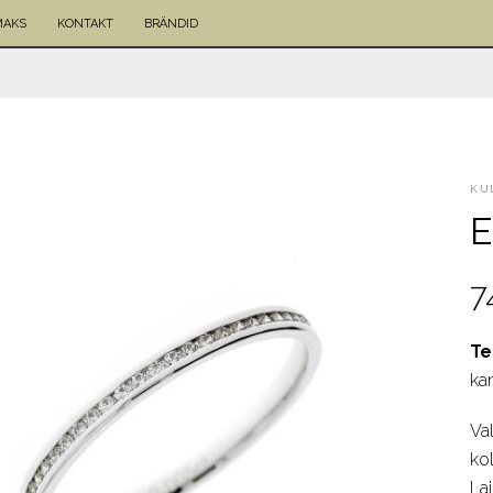
MAKS
KONTAKT
BRÄNDID
KU
E
7
T
ka
Va
kol
La