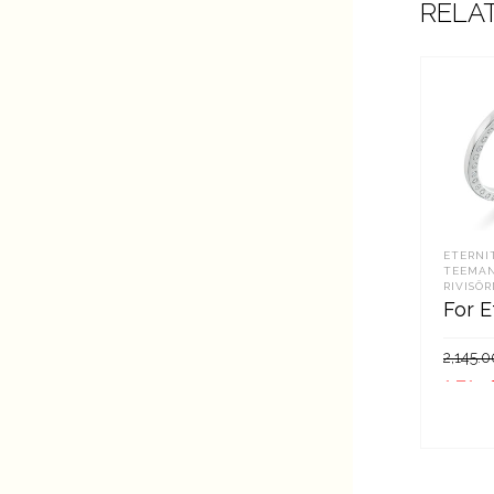
RELA
ETERNI
TEEMAN
RIVISÕ
For E
2,145.0
1,715.
LIS