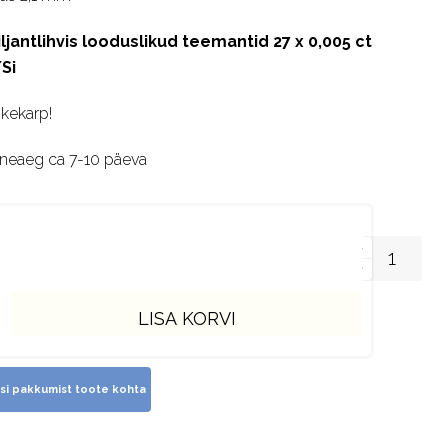
iljantlihvis looduslikud teemantid 27 x 0,005 ct
Si
nkekarp!
rneaeg ca 7-10 päeva
LISA KORVI