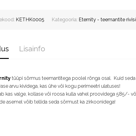
ekood:
KETHK0005
Kategooria:
Eternity - teemantite riv
dus
Lisainfo
rnity
tüüpi sõrmus teemantitega poolel rõnga osal. Kuid seda m
se arvu kividega, kas ühe või kogu perimeetri ulatuses!
ab kas valge, kollase või roosa kulla vahel proovidega 585/- v
e asemel võib tellida seda sõrmust ka zirkoonidega!