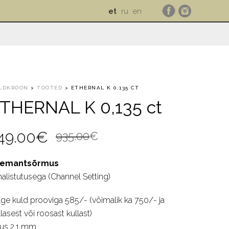
et
ru
en
LDKROON
>
TOOTED
>
ETHERNAL K 0,135 CT
THERNAL K 0,135 ct
Algne
Current
49.00
€
935.00
€
hind
price
eemantsõrmus
oli:
is:
nalistutusega (Channel Setting)
935.00€.
749.00€.
lge kuld prooviga 585/- (võimalik ka 750/- ja
lasest või roosast kullast)
ius 2,1 mm