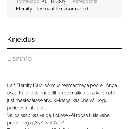
Tootekood:
KETHK003
Kategooria:
Eternity - teemantite rivisõrmused
Kirjeldus
Lisainfo
Half Eternity tüüpi sõrmus teemantitega poolel rõnga
osal. Kuid seda mudelit on võimalik tellida ka omale
just meelepärase arvu kividega, kas ühe või kogu
perimeetri ulatuses!
Valida saab kas valge, kollase või roosa kulla vahel
proovidega 585/- või 750/-