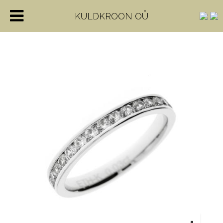
KULDKROON OÜ