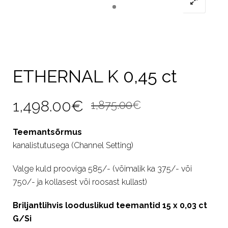
ETHERNAL K 0,45 ct
Algne
Current
1,498.00
€
1,875.00
€
hind
price
Teemantsõrmus
oli:
is:
kanalistutusega (Channel Setting)
1,875.00€.
1,498.00€.
Valge kuld prooviga 585/- (võimalik ka 375/- või
750/- ja kollasest või roosast kullast)
Briljantlihvis looduslikud teemantid 15 x 0,03 ct
G/Si