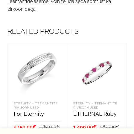
Teemantide asemel võib tellida seda sõrmust ka
zirkoonidega!
RELATED PRODUCTS
ETERNITY - TEEMANTITE
ETERNITY - TEEMANTITE
RIVISÕRMUSED
RIVISÕRMUSED
For Eternity
ETHERNAL Ruby
Algne
Current
Algne
Curre
2,150.00
€
1,499.00
€
2,690.00
€
1,875.00
€
hind
price
hind
price