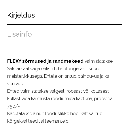
Kirjeldus
Lisainfo
FLEXY sõrmused ja randmekeed
valmistatakse
Saksamaal väga erilise tehnoloogia abil suure
meisterlikkusega. Ehtele on antud painduvus ja ka
venivus:
Ehted valmistatakse valgest, roosast või kollasest
kullast, aga ka musta roodiumiga kaetuna, prooviga
750/-
Kasutatakse ainult looduslikke hoolikalt valitud
kõrgekvaliteedilisi teemanteid.