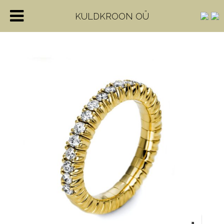
KULDKROON OÜ