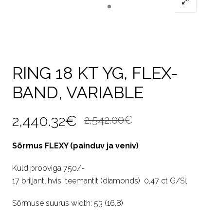
RING 18 KT YG, FLEX-
BAND, VARIABLE
Algne
Current
2,440.32
€
2,542.00
€
hind
price
Sõrmus FLEXY (painduv ja veniv)
oli:
is:
Kuld prooviga 750/-
2,542.00€.
2,440.32€.
17 briljantlihvis teemantit (diamonds) 0,47 ct G/Si,
Sõrmuse suurus width: 53 (16,8)