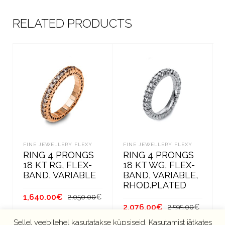
RELATED PRODUCTS
FINE JEWELLERY FLEXY
FINE JEWELLERY FLEXY
RING 4 PRONGS
RING 4 PRONGS
18 KT RG, FLEX-
18 KT WG, FLEX-
BAND, VARIABLE
BAND, VARIABLE,
RHOD.PLATED
Algne
Current
1,640.00
€
2,050.00
€
Algne
Curren
2,076.00
€
hind
price
2,595.00
€
hind
price
oli:
is:
LISA KORVI
Sellel veebilehel kasutatakse küpsiseid, Kasutamist jätkates