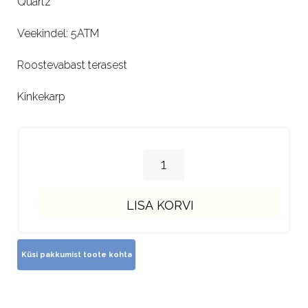
Quartz
Veekindel: 5ATM
Roostevabast terasest
Kinkekarp
LISA KORVI