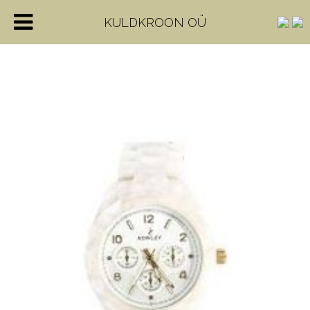
KULDKROON OÜ