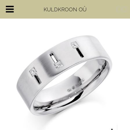
KULDKROON OÜ