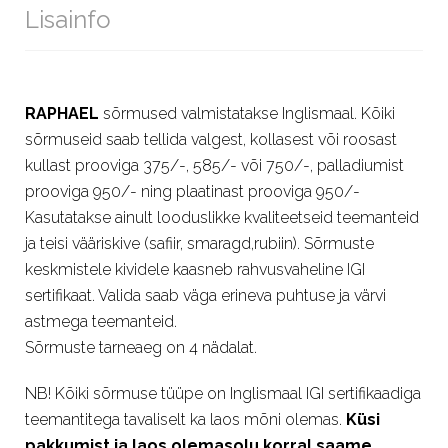
Lisainfo
RAPHAEL
sõrmused valmistatakse Inglismaal. Kõiki
sõrmuseid saab tellida valgest, kollasest või roosast
kullast prooviga 375/-, 585/- või 750/-, palladiumist
prooviga 950/- ning plaatinast prooviga 950/-
Kasutatakse ainult looduslikke kvaliteetseid teemanteid
ja teisi vääriskive (safiir, smaragd,rubiin). Sõrmuste
keskmistele kividele kaasneb rahvusvaheline IGI
sertifikaat. Valida saab väga erineva puhtuse ja värvi
astmega teemanteid.
Sõrmuste tarneaeg on 4 nädalat.
NB! Kõiki sõrmuse tüüpe on Inglismaal IGI sertifikaadiga
teemantitega tavaliselt ka laos mõni olemas.
Küsi
pakkumist ja laos olemasolu korral saame