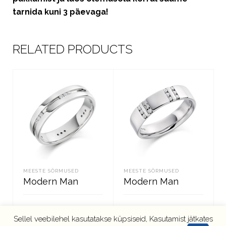
tarnida kuni 3 päevaga!
RELATED PRODUCTS
MEESTE SÕRMUSED
MEESTE SÕRMUSED
Modern Man
Modern Man
Sellel veebilehel kasutatakse küpsiseid, Kasutamist jätkates
LOE EDASI
LOE EDASI