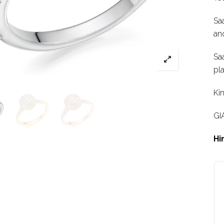
Sa
an
Sa
pla
Ki
GI
Hi