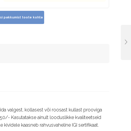
a valgest, kollasest või roosast kullast prooviga
50/- Kasutatakse ainult looduslikke kvaliteetseid
e kividele kaasneb rahvusvaheline IGI sertifikaat.