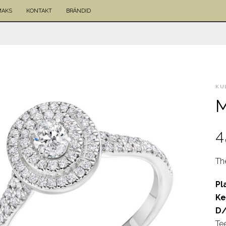
MAKS
KONTAKT
BRÄNDID
KU
M
4
Th
Pl
Ke
D/
Te