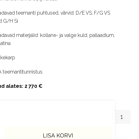
adavad teemanti puhtused, värvid: D/E VS, F/G VS
d G/H Si
adavad materjalid: kollane- ja valge kuld, pallaadium,
atina
nkekarp
A teemantitunnistus
nd alates: 2 770 €
LISA KORVI