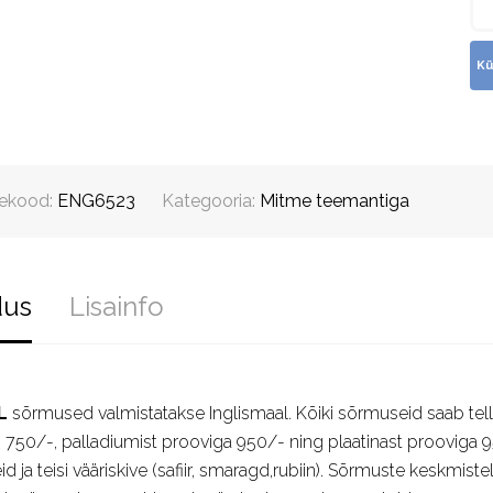
ekood:
ENG6523
Kategooria:
Mitme teemantiga
dus
Lisainfo
L
sõrmused valmistatakse Inglismaal. Kõiki sõrmuseid saab tellid
 750/-, palladiumist prooviga 950/- ning plaatinast prooviga 9
d ja teisi vääriskive (safiir, smaragd,rubiin). Sõrmuste keskmistel