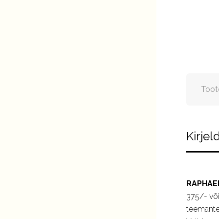
Toot
Kirjel
RAPHAE
375/- või
teemantei