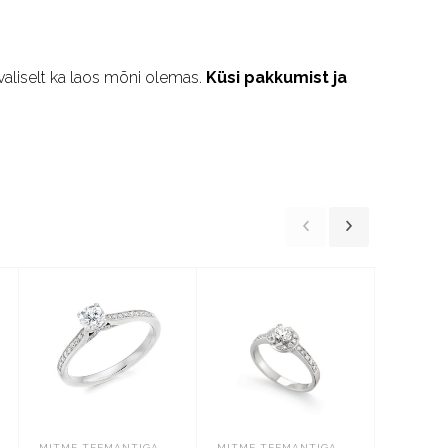
valiselt ka laos mõni olemas.
Küsi pakkumist ja
MITME TEEMANTIGA
MITME TEEMANTIGA
MITME T