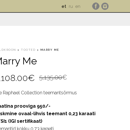
et
ru
en
LDKROON
>
TOOTED
>
MARRY ME
arry Me
Algne
Current
,108.00
€
5,135.00
€
hind
price
e Raphael Collection teemantsõrmus
oli:
is:
aatina prooviga 950/-
5,135.00€.
4,108.00€.
skmine ovaal-lihvis teemant 0,23 karaati
SI1 (IGI sertifikaat)
emantid kokku 0,73 karaati