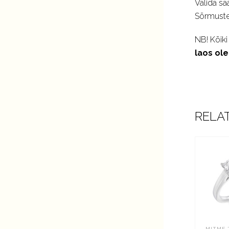
Valida sa
Sõrmuste 
NB! Kõiki
laos ol
RELA
MITME 