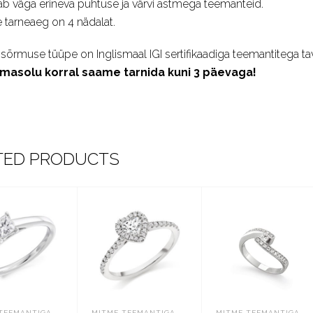
ab väga erineva puhtuse ja värvi astmega teemanteid.
tarneaeg on 4 nädalat.
 sõrmuse tüüpe on Inglismaal IGI sertifikaadiga teemantitega ta
emasolu korral saame tarnida kuni 3 päevaga!
TED PRODUCTS
TEEMANTIGA
MITME TEEMANTIGA
MITME TEEMANTIGA