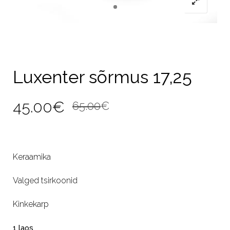
Luxenter sõrmus 17,25
Algne
Current
45.00
€
65.00
€
hind
price
oli:
is:
Keraamika
65.00€.
45.00€.
Valged tsirkoonid
Kinkekarp
1 laos