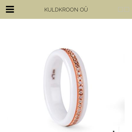
KULDKROON OÜ