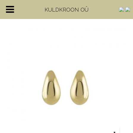
KULDKROON OÜ