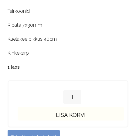
92.00€.
64.00€.
Tsirkoonid
Ripats 7x30mm
Kaelakee pikkus 40cm
Kinkekarp
1 laos
LISA KORVI