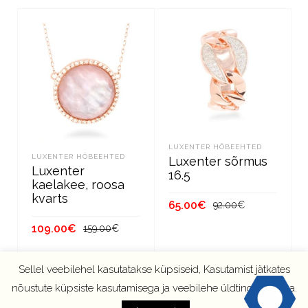
LUXENTER HÕBEEHTED
LUXENTER HÕBEEHTED
Luxenter sõrmus
Luxenter
16.5
kaelakee, roosa
kvarts
Algne
Current
65.00
€
92.00
€
hind
price
Algne
Current
109.00
€
159.00
€
oli:
is:
LISA KORVI
hind
price
92.00€.
65.00€.
oli:
is:
LISA KORVI
Sellel veebilehel kasutatakse küpsiseid, Kasutamist jätkates
159.00€.
109.00€.
nõustute küpsiste kasutamisega ja veebilehe üldtingimustega.