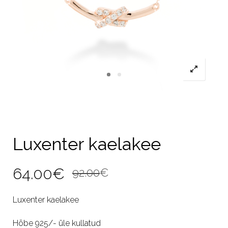
Luxenter kaelakee
Algne
Current
64.00
€
92.00
€
hind
price
Luxenter kaelakee
oli:
is:
Hõbe 925/- üle kullatud