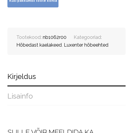
Tootekood:
nb1062r00
Kategooriad:
Hõbedast kaelakeed
,
Luxenter hõbeehted
Kirjeldus
Lisainfo
SULLE VÕIB MEELDIDA KA…