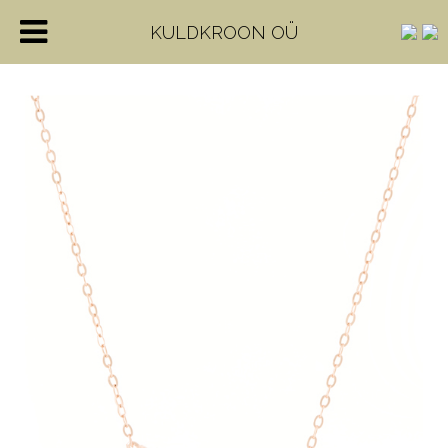
KULDKROON OÜ