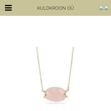
KULDKROON OÜ