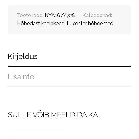
Tootekood:
NXA167Y728
Kategooriad:
Hõbedast kaelakeed
,
Luxenter hõbeehted
Kirjeldus
Lisainfo
SULLE VÕIB MEELDIDA KA…