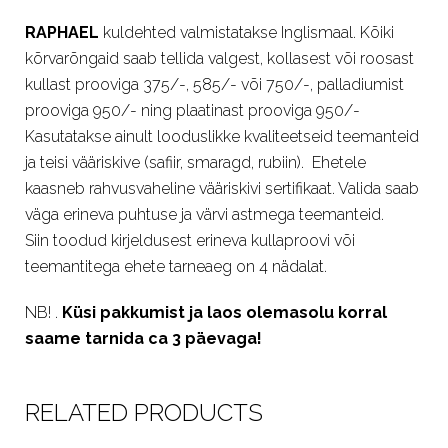
RAPHAEL
kuldehted valmistatakse Inglismaal. Kõiki
kõrvarõngaid saab tellida valgest, kollasest või roosast
kullast prooviga 375/-, 585/- või 750/-, palladiumist
prooviga 950/- ning plaatinast prooviga 950/-
Kasutatakse ainult looduslikke kvaliteetseid teemanteid
ja teisi vääriskive (safiir, smaragd, rubiin). Ehetele
kaasneb rahvusvaheline vääriskivi sertifikaat. Valida saab
väga erineva puhtuse ja värvi astmega teemanteid.
Siin toodud kirjeldusest erineva kullaproovi või
teemantitega ehete tarneaeg on 4 nädalat.
NB! .
Küsi pakkumist ja laos olemasolu korral
saame tarnida ca 3 päevaga!
RELATED PRODUCTS