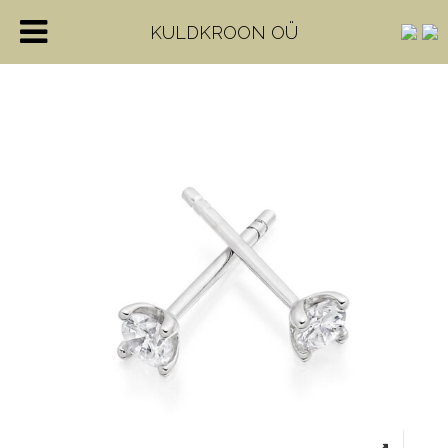
KULDKROON OÜ