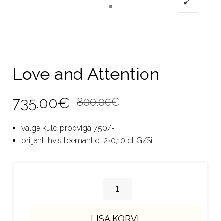
Love and Attention
Algne
Current
735.00
€
800.00
€
hind
price
valge kuld prooviga 750/-
oli:
is:
briljantlihvis teemantid 2×0,10 ct G/Si
800.00€.
735.00€.
LISA KORVI