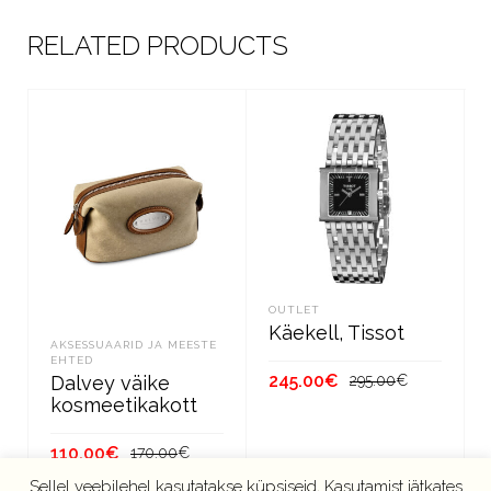
RELATED PRODUCTS
OUTLET
Käekell, Tissot
AKSESSUAARID JA MEESTE
EHTED
Algne
Current
245.00
€
Dalvey väike
295.00
€
kosmeetikakott
hind
price
oli:
is:
LISA KORVI
Algne
Current
295.00€.
245.00€.
110.00
€
170.00
€
hind
price
Sellel veebilehel kasutatakse küpsiseid, Kasutamist jätkates