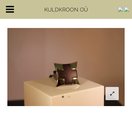
KULDKROON OÜ