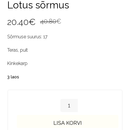
Lotus sõrmus
Algne
Current
20.40
€
40.80
€
hind
price
Sõrmuse suurus: 17
oli:
is:
Teras, puit
40.80€.
20.40€.
Kinkekarp
3 laos
LISA KORVI