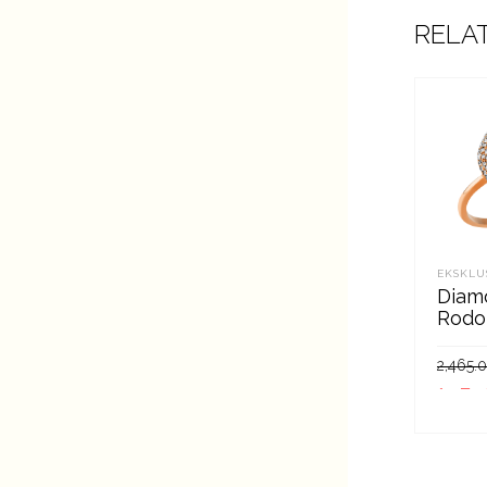
RELA
EKSKLU
Diam
Rodol
2,465.
1,975
LIS