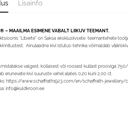
dus
Lisainfo
® – MAAILMA ESIMENE VABALT LIIKUV TEEMANT.
ktsioonis “Liberté” on Saksa eksklusiivsete teemantehete tootja
 kinnitustest. Ainulaadne kivi istutus-tehnika võimaldab vääriskivi
lmistatakse valgest, kollasest või roosast kullast prooviga 750
ab erunevate kivi suuruste vahel alates 0,20 kuni 2,00 ct.
aks: https://www.schaffrath1923.com/en/schaffrath-jewellery/c
lisa: info@kuldkroon.ee