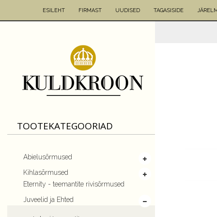
ESILEHT
FIRMAST
UUDISED
TAGASISIDE
JÄREL
TOOTEKATEGOORIAD
Abielusõrmused
Kihlasõrmused
Eternity - teemantite rivisõrmused
Juveelid ja Ehted