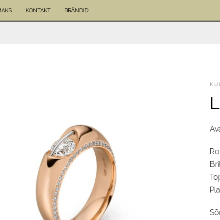
MAKS
KONTAKT
BRÄNDID
KU
L
Av
Ro
Bri
To
Pla
Sõ