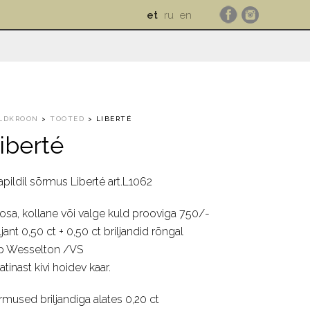
et
ru
en
LDKROON
>
TOOTED
>
LIBERTÉ
iberté
apildil sõrmus Liberté art.L1062
osa, kollane või valge kuld prooviga 750/-
ljant 0,50 ct + 0,50 ct briljandid rõngal
p Wesselton /VS
atinast kivi hoidev kaar.
rmused briljandiga alates 0,20 ct