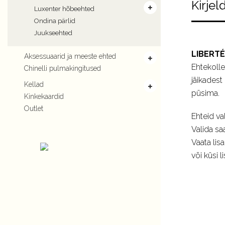
Kirjel
Luxenter hõbeehted
Ondina pärlid
Juukseehted
LIBERTÉ
Aksessuaarid ja meeste ehted
Ehtekolle
Chinelli pulmakingitused
jäikadest
Kellad
püsima.
Kinkekaardid
Outlet
Ehteid va
Valida sa
Vaata lis
või küsi 