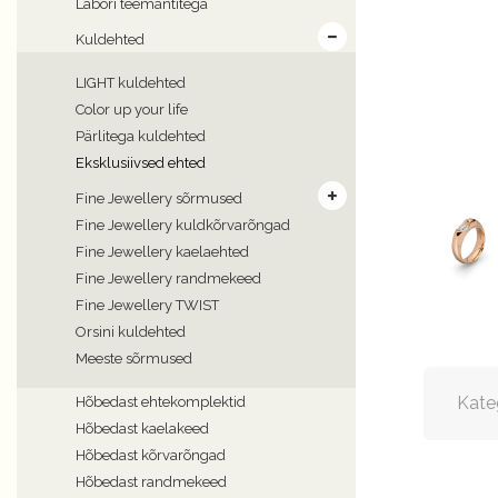
Labori teemantitega
Kuldehted
LIGHT kuldehted
Color up your life
Pärlitega kuldehted
Eksklusiivsed ehted
Fine Jewellery sõrmused
Fine Jewellery kuldkõrvarõngad
Fine Jewellery kaelaehted
Fine Jewellery randmekeed
Fine Jewellery TWIST
Orsini kuldehted
Meeste sõrmused
Kate
Hõbedast ehtekomplektid
Hõbedast kaelakeed
Hõbedast kõrvarõngad
Hõbedast randmekeed