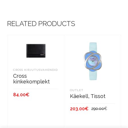
RELATED PRODUCTS
CROSS KIRJUTUSVAHENDID
Cross
kinkekomplekt
OUTLET
84.00
€
Käekell, Tissot
LISA KORVI
Algne
Current
203.00
€
290.00
€
hind
price
oli:
is:
LISA KORVI
290.00€.
203.00€.