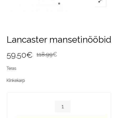
Lancaster mansetinööbid
Algne
Current
59.50
€
118.99
€
hind
price
Teras
oli:
is:
Kinkekarp
118.99€.
59.50€.