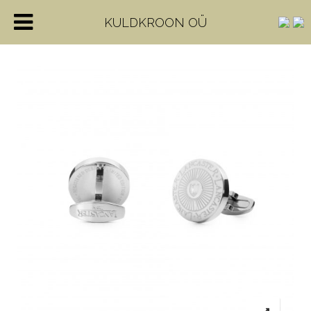
KULDKROON OÜ