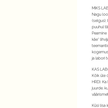
MIKS LA
Nagu lood
(selgus),
puuhul t
Peamine 
käe“ lihv
teemantid
kogemus E
ja labori
KAS LAB
Kõik üle 
HRD). Ka 
juurde, 
väärismeta
Küsi lisa