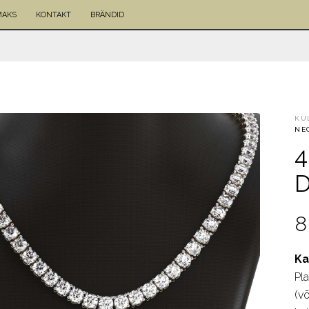
MAKS
KONTAKT
BRÄNDID
KU
NE
4
D
8
Ka
Pl
(võ