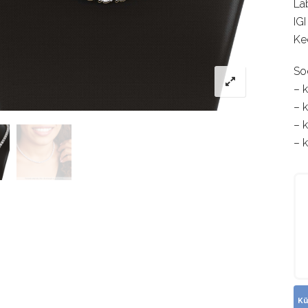
La
IGI
Ke
So
– 
– 
– 
– 