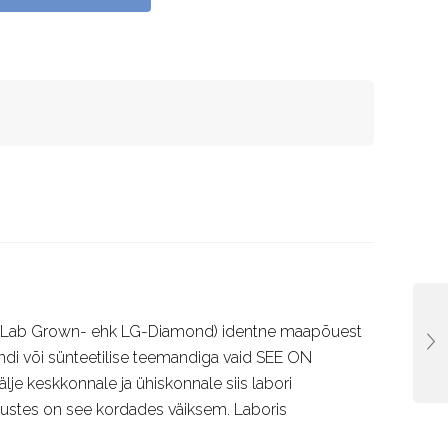
ant (Lab Grown- ehk LG-Diamond) identne maapõuest
ndi või sünteetilise teemandiga vaid SEE ON
e keskkonnale ja ühiskonnale siis labori
imustes on see kordades väiksem. Laboris