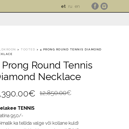
et
ru
en
LDKROON
>
TOOTED
>
4 PRONG ROUND TENNIS DIAMOND
CKLACE
 Prong Round Tennis
iamond Necklace
Algne
Current
,390.00
€
12,850.00
€
hind
price
elakee TENNIS
oli:
is:
aatina 950/-
12,850.00€.
8,390.00€.
imalik ka tellida valge või kollane kuld)