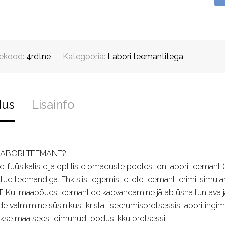
ekood:
4rdtne
Kategooria:
Labori teemantitega
dus
Lisainfo
LABORI TEEMANT?
e, füüsikaliste ja optiliste omaduste poolest on labori teem
ud teemandiga. Ehk siis tegemist ei ole teemanti erimi, simula
Kui maapõues teemantide kaevandamine jätab üsna tuntava jälj
e valmimine süsinikust kristalliseerumisprotsessis laboriting
akse maa sees toimunud looduslikku protsessi.