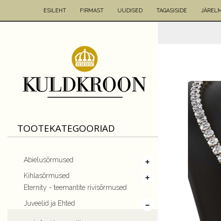
ESILEHT
FIRMAST
UUDISED
TAGASISIDE
JÄREL
TOOTEKATEGOORIAD
Abielusõrmused
Kihlasõrmused
Eternity - teemantite rivisõrmused
Juveelid ja Ehted