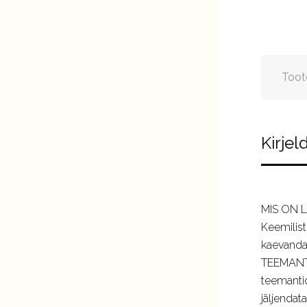
Toot
Kirjel
MIS ON 
Keemilist
kaevandat
TEEMANT. 
teemantid
jäljendat