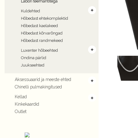
Labori teemantitega
Kuldehted
Hõbedast ehtekomplektid
Hõbedast kaelakeed
Hõbedast kõrvarõngad
Hõbedast randmekeed
Luxenter hõbeehted
Ondina pärlid
Juukseehted
Aksessuaarid ja meeste ehted
Chinelli pulmakingitused
Kellad
Kinkekaardid
Outlet