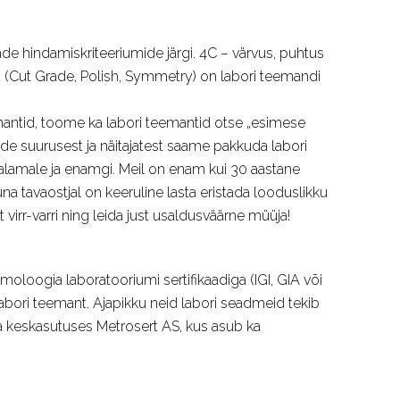
e hindamiskriteeriumide järgi. 4C – värvus, puhtus
mid (Cut Grade, Polish, Symmetry) on labori teemandi
tid, toome ka labori teemantid otse „esimese
vide suurusest ja näitajatest saame pakkuda labori
lamale ja enamgi. Meil on enam kui 30 aastane
na tavaostjal on keeruline lasta eristada looduslikku
 virr-varri ning leida just usaldusväärne müüja!
oloogia laboratooriumi sertifikaadiga (IGI, GIA või
labori teemant. Ajapikku neid labori seadmeid tekib
 keskasutuses Metrosert AS, kus asub ka