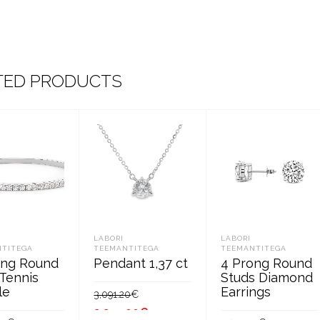
TED PRODUCTS
LABORI
LABORI
TITEGA
TEEMANTITEGA
TEEMANTITEGA
ong Round
Pendant 1,37 ct
4 Prong Round
 Tennis
Studs Diamond
le
Earrings
Algne
Current
3,091.20
€
hind
price
2,295.00
€