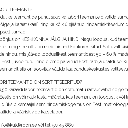
BORI TEEMANT?
ulike teemantide puhul saab ka labori teemanteid valida samad
 lõige ja karaat (kaal) ning ka kõik ülejäänud hindamiskriteeriu
äpselt samad.
põhjus on KESKKONNA JÄLG JA HIND. Nagu looduslikud teeman
ijatelt ning seetõttu on meie hinnad konkurentsitud. Sõltuvalt ki
e hindu, mis jäävad looduslikest teemantidest 50 – 60 % mada
esti juveeliturul ning oleme pälvinud Eesti tarbija usalduse. Ku
 teemandit siis on soovitav vältida kaubanduskeskustes valitsevat
ORI TEEMANTID ON SERTIFITSEERITUD?
0,50 karaadi labori teemantid on sõltumatu rahvusvahelise gemm
Eestis on võimalik lasta määrata, kas teemant on looduslik või 
kuid üks pikemaajalisem hindamiskogemus on Eesti metroloogia
llide ja vääriskivide katselabor.
 info@kuldkroon.ee või tel. 50 45 880