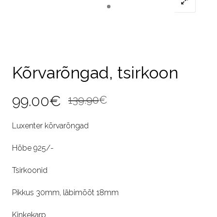
Kõrvarõngad, tsirkoon
Algne
Current
99.00
€
139.90
€
hind
price
Luxenter kõrvarõngad
oli:
is:
Hõbe 925/-
139.90€.
99.00€.
Tsirkoonid
Pikkus 30mm, läbimõõt 18mm
Kinkekarp