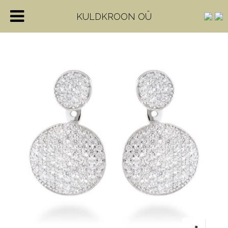
KULDKROON OÜ