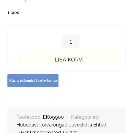
1 laos
LISA KORVI
Tootekood:
EK09900
Kategooriad:
Hõbedast kõrvarõngad
,
Juveelid ja Ehted
,
Luxenter hõbeehted
,
Outlet