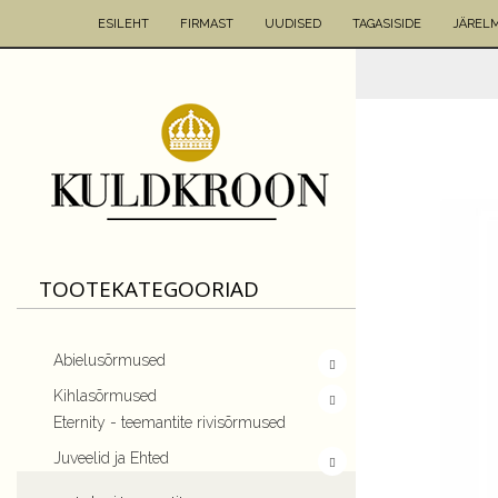
ESILEHT
FIRMAST
UUDISED
TAGASISIDE
JÄREL
TOOTEKATEGOORIAD
Abielusõrmused
Kihlasõrmused
Eternity - teemantite rivisõrmused
Juveelid ja Ehted