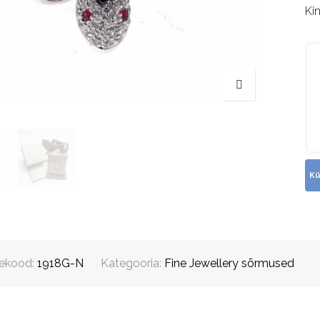
Ki
ekood:
1918G-N
Kategooria:
Fine Jewellery sõrmused