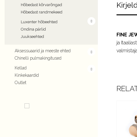
Kirjel
Hõbedast kõrvarõngad
Hõbedast randmekeed
Luxenter hõbeehted
Ondina pärlid
FINE JE
Juukseehted
ja Itaali
valmistaja
Aksessuaarid ja meeste ehted
Chinelli pulmakingitused
Kellad
Kinkekaardid
Outlet
RELA