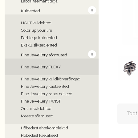
Labori teemantitega
Kuldehted
LIGHT kuldehted
Color up your life
Pärlitega kuldehted
Eksklusiivsed ehted
Fine Jewellery sõrmused
Fine Jewellery FLEXY
Fine Jewellery kuldkõrvarõngad
Fine Jewellery kaelaehted
Fine Jewellery randmekeed
Fine Jewellery TWIST
Orsini kuldehted
Toot
Meeste sõrmused
Hõbedast ehtekomplektid
Hõbedast kaelakeed