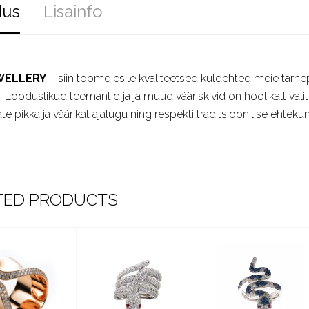
dus
Lisainfo
WELLERY
– siin toome esile kvaliteetsed kuldehted meie tarnepa
ast. Looduslikud teemantid ja ja muud vääriskivid on hoolikalt val
te pikka ja väärikat ajalugu ning respekti traditsioonilise ehtekun
TED PRODUCTS