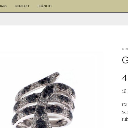
MAKS
KONTAKT
BRÄNDID
KU
4
18
rou
sap
rub