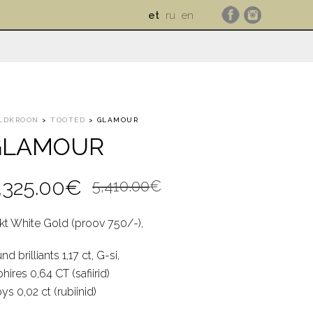
et
ru
en
LDKROON
>
TOOTED
>
GLAMOUR
GLAMOUR
Algne
Current
,325.00
€
5,410.00
€
hind
price
 kt White Gold (proov 750/-),
oli:
is:
nd brilliants 1,17 ct, G-si,
5,410.00€.
4,325.00€.
hires 0,64 CT (safiirid)
ys 0,02 ct (rubiinid)