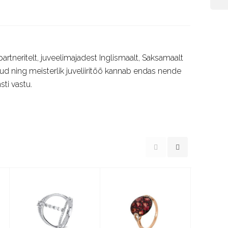
rtneritelt, juveelimajadest Inglismaalt, Saksamaalt
itud ning meisterlik juveliiritöö kannab endas nende
sti vastu.