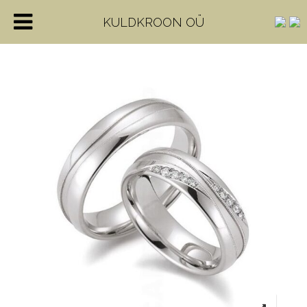
KULDKROON OÜ