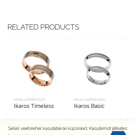
RELATED PRODUCTS
ABIELUSÕRMUSED
ABIELUSÕRMUSED
Ikaros Timeless
Ikaros Basic
Sellel veebilehel kasutatakse küpsiseid, Kasutamist jätkates
LOE EDASI
LOE EDASI