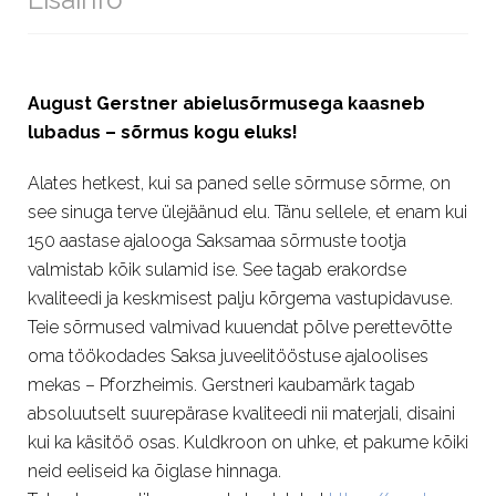
August Gerstner abielusõrmusega kaasneb
lubadus – sõrmus kogu eluks!
Alates hetkest, kui sa paned selle sõrmuse sõrme, on
see sinuga terve ülejäänud elu. Tänu sellele, et enam kui
150 aastase ajalooga Saksamaa sõrmuste tootja
valmistab kõik sulamid ise. See tagab erakordse
kvaliteedi ja keskmisest palju kõrgema vastupidavuse.
Teie sõrmused valmivad kuuendat põlve perettevõtte
oma töökodades Saksa juveelitööstuse ajaloolises
mekas – Pforzheimis. Gerstneri kaubamärk tagab
absoluutselt suurepärase kvaliteedi nii materjali, disaini
kui ka käsitöö osas. Kuldkroon on uhke, et pakume kõiki
neid eeliseid ka õiglase hinnaga.