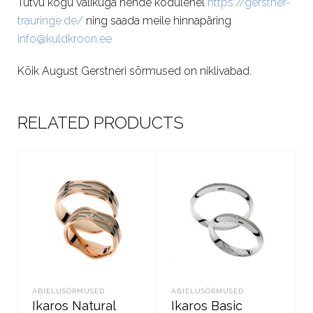
Tutvu kogu valikuga nende kodulehel
https://gerstner-
trauringe.de/
ning saada meile hinnapäring
info@kuldkroon.ee
Kõik August Gerstneri sõrmused on niklivabad.
RELATED PRODUCTS
ABIELUSÕRMUSED
ABIELUSÕRMUSED
Ikaros Natural
Ikaros Basic