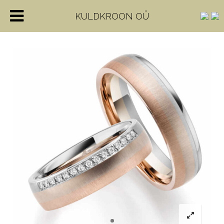
KULDKROON OÜ