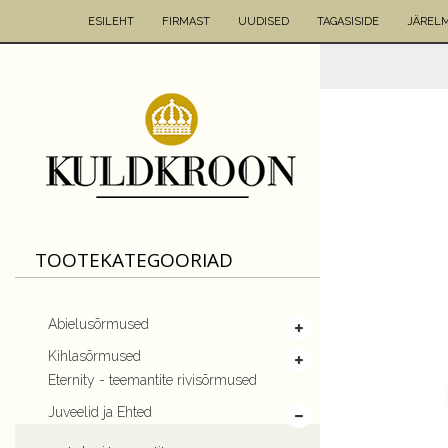
ESILEHT
FIRMAST
UUDISED
TAGASISIDE
JÄREL
TOOTEKATEGOORIAD
Abielusõrmused
Kihlasõrmused
Eternity - teemantite rivisõrmused
Juveelid ja Ehted