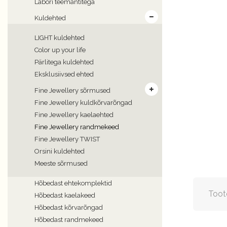
Labori teemantitega
Kuldehted
LIGHT kuldehted
Color up your life
Pärlitega kuldehted
Eksklusiivsed ehted
Fine Jewellery sõrmused
Fine Jewellery kuldkõrvarõngad
Fine Jewellery kaelaehted
Fine Jewellery randmekeed
Fine Jewellery TWIST
Orsini kuldehted
Meeste sõrmused
Hõbedast ehtekomplektid
Toot
Hõbedast kaelakeed
Hõbedast kõrvarõngad
Hõbedast randmekeed