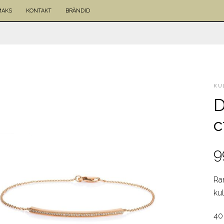
MAKS
KONTAKT
BRÄNDID
KU
D
c
9
Ra
ku
40 