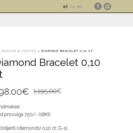
et
ru
en
LDKROON
>
TOOTED
>
DIAMOND BRACELET 0,10 CT
iamond Bracelet 0,10
t
Algne
Current
98.00
€
1,195.00
€
hind
price
ndmekee
oli:
is:
ld prooviga 750/- (18Kt)
1,195.00€.
998.00€.
briljanti (diamonds) 0,10 ct, G-si,