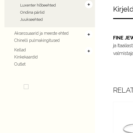
Luxenter hõbeehted
Kirjel
Ondina pärlid
Juukseehted
Aksessuaarid ja meeste ehted
FINE JE
Chinelli pulmakingitused
ja Itaali
Kellad
valmistaja
Kinkekaardid
Outlet
RELA