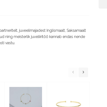
rtneritelt, juveelimajadest Inglismaalt, Saksamaalt
itud ning meisterlik juveliiritöö kannab endas nende
sti vastu.