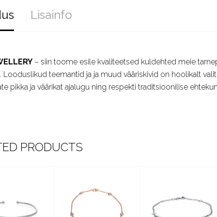
dus
Lisainfo
WELLERY
– siin toome esile kvaliteetsed kuldehted meie tarnepa
ast. Looduslikud teemantid ja ja muud vääriskivid on hoolikalt val
te pikka ja väärikat ajalugu ning respekti traditsioonilise ehtekun
TED PRODUCTS