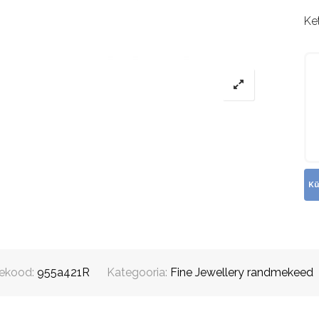
Ket
ekood:
955a421R
Kategooria:
Fine Jewellery randmekeed