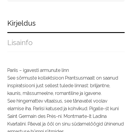
Kirjeldus
Lisainfo
Pariis – igavesti armunute linn
See sõrmuste kollektsioon Prantsusmaalt on saanud
inspiratsiooni just sellest tulede linnast: briljantne,
kaunis, mässumeelne, romantiline ja igavene.
See hingemattev vitaalsus, see tänavatel voolav
elamise iha. Pariisi katused ja kohvikud. Pigalle-śt kuni
Saint Germain des Près-ni. Montmarte-lt Ladina
Kvartalini. Päeval ja ööl on sinu südamelöögid ühinenud
armastuse hümni rütmides.