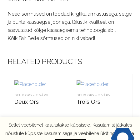
Need sõrmused on loodud kirgliku armastusega, selge
ja puhta kaasaegse joonega. täiuslik kvaliteet on
saavutatud kõige kaasaegsema tehnoloogia abil.
Kõik Fair Belle sõrmused on niklivabad!
RELATED PRODUCTS
DEUX ORS - 2 VÄRVI
DEUX ORS - 2 VÄRVI
Deux Ors
Trois Ors
Sellel veebilehel kasutatakse küpsiseid, Kasutamist jätkates
LOE EDASI
LOE EDASI
nõustute küpsiste kasutamisega ja veebilehe üldtingimustega.