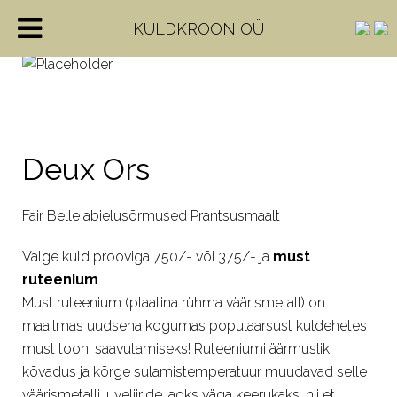
KULDKROON OÜ
Deux Ors
Fair Belle abielusõrmused Prantsusmaalt
Valge kuld prooviga 750/- või 375/- ja
must
ruteenium
Must ruteenium (plaatina rühma väärismetall) on
maailmas uudsena kogumas populaarsust kuldehetes
must tooni saavutamiseks! Ruteeniumi
äärmuslik
kõvadus ja kõrge sulamistemperatuur muudavad selle
väärismetalli juveliiride jaoks väga keerukaks, nii et