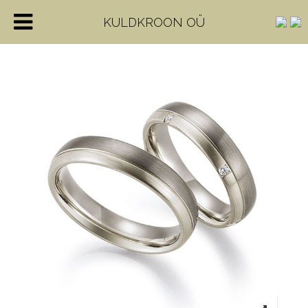
KULDKROON OÜ