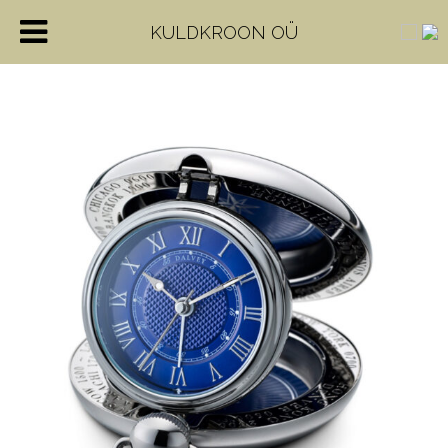
KULDKROON OÜ