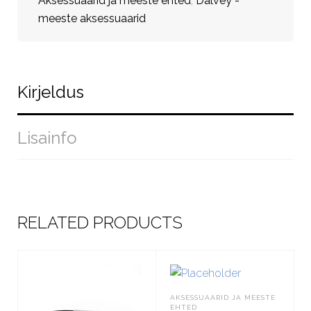
Aksessuaarid ja meeste ehted
,
Dalvey -
meeste aksessuaarid
Kirjeldus
Lisainfo
RELATED PRODUCTS
AKSESSUAARID JA MEESTE
EHTED