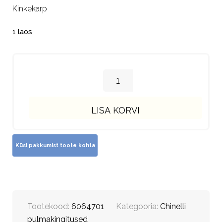
Kinkekarp
1 laos
LISA KORVI
Tootekood:
6064701
Kategooria:
Chinelli
pulmakingitused