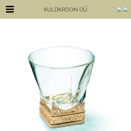
KULDKROON OÜ