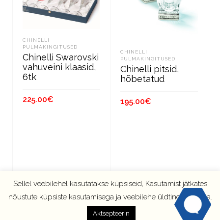
CHINELLI
PULMAKINGITUSED
CHINELLI
Chinelli Swarovski
PULMAKINGITUSED
vahuveini klaasid,
Chinelli pitsid,
6tk
hõbetatud
225.00
€
195.00
€
LOE EDASI
LISA KORVI
Sellel veebilehel kasutatakse küpsiseid, Kasutamist jätkates
nõustute küpsiste kasutamisega ja veebilehe üldtingimustega.
Aktsepteerin