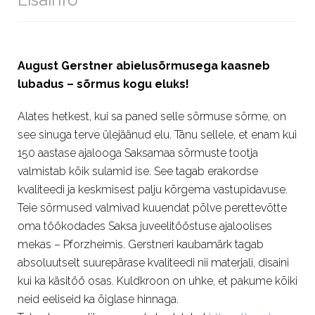
August Gerstner abielusõrmusega kaasneb
lubadus – sõrmus kogu eluks!
Alates hetkest, kui sa paned selle sõrmuse sõrme, on
see sinuga terve ülejäänud elu. Tänu sellele, et enam kui
150 aastase ajalooga Saksamaa sõrmuste tootja
valmistab kõik sulamid ise. See tagab erakordse
kvaliteedi ja keskmisest palju kõrgema vastupidavuse.
Teie sõrmused valmivad kuuendat põlve perettevõtte
oma töökodades Saksa juveelitööstuse ajaloolises
mekas – Pforzheimis. Gerstneri kaubamärk tagab
absoluutselt suurepärase kvaliteedi nii materjali, disaini
kui ka käsitöö osas. Kuldkroon on uhke, et pakume kõiki
neid eeliseid ka õiglase hinnaga.