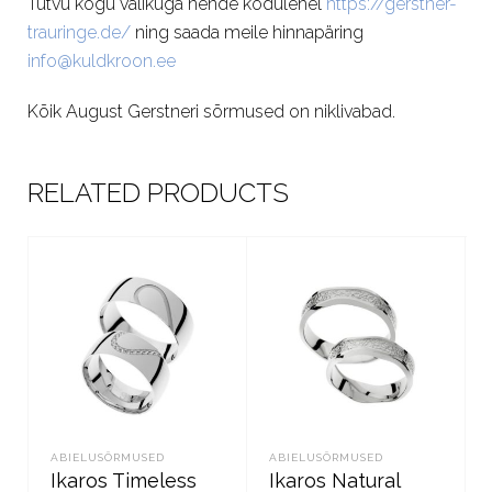
Tutvu kogu valikuga nende kodulehel
https://gerstner-
trauringe.de/
ning saada meile hinnapäring
info@kuldkroon.ee
Kõik August Gerstneri sõrmused on niklivabad.
RELATED PRODUCTS
ABIELUSÕRMUSED
ABIELUSÕRMUSED
Ikaros Timeless
Ikaros Natural