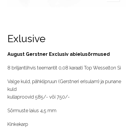
Exlusive
August Gerstner Exclusiv abielusõrmused
8 briljantlihvis teemantit 0,08 karaati Top Wesselton Si
Valge kuld, pähklipruun (Gerstneri erisulam) ja punane
kuld
kullaproovid 585/- või 750/-
Sõrmuste laius 4,5 mm
Kinkekarp