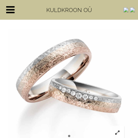
KULDKROON OÜ