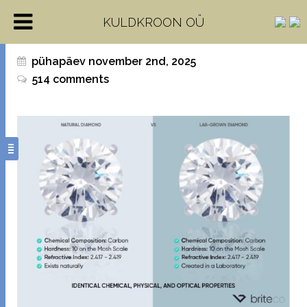
Labori teemantid
KULDKROON OÜ
pühapäev november 2nd, 2025
514 comments