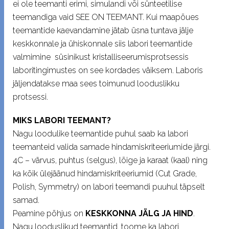
ei ole teemanti erimi, simulandi või sünteetilise
teemandiga vaid SEE ON TEEMANT. Kui maapõues
teemantide kaevandamine jätab üsna tuntava jälje
keskkonnale ja ühiskonnale siis labori teemantide
valmimine süsinikust kristalliseerumisprotsessis
laboritingimustes on see kordades väiksem. Laboris
jäljendatakse maa sees toimunud looduslikku
protsessi.
MIKS LABORI TEEMANT?
Nagu loodulike teemantide puhul saab ka labori
teemanteid valida samade hindamiskriteeriumide järgi.
4C – värvus, puhtus (selgus), lõige ja karaat (kaal) ning
ka kõik ülejäänud hindamiskriteeriumid (Cut Grade,
Polish, Symmetry) on labori teemandi puuhul täpselt
samad.
Peamine põhjus on
KESKKONNA JÄLG JA HIND
.
Nagu looduslikud teemantid, toome ka labori