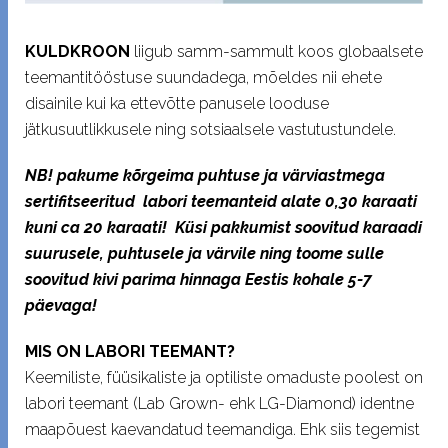
KULDKROON
liigub samm-sammult koos globaalsete
teemantitööstuse suundadega, mõeldes nii ehete
disainile kui ka ettevõtte panusele looduse
jätkusuutlikkusele ning sotsiaalsele vastutustundele.
NB! pakume kõrgeima puhtuse ja värviastmega
sertifitseeritud labori teemanteid alate 0,30 karaati
kuni ca 20 karaati! Küsi pakkumist soovitud karaadi
suurusele, puhtusele ja värvile ning toome sulle
soovitud kivi parima hinnaga Eestis kohale 5-7
päevaga!
MIS ON LABORI TEEMANT?
Keemiliste, füüsikaliste ja optiliste omaduste poolest on
labori teemant (Lab Grown- ehk LG-Diamond) identne
maapõuest kaevandatud teemandiga. Ehk siis tegemist