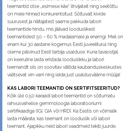
teemantid otse „esimese käe“ lihvijatelt ning seetõttu
on meie hinnad konkurentsitud. Sõltuvalt kivide
suurusest ja näitajatest saame pakkuda labori
teemantide hindu, mis jäävad looduslikest
teemantidest 50 – 60 % madalamale ja enamgi. Meil on
enam kui 30 aastane kogemus Eesti juveeliturul ning
oleme pälvinud Eesti tarbija usalduse. Kuna tavaostjal
on keeruline lasta eristada looduslikku ja labori
teemandit siis on soovitav vältida kaubanduskeskustes
valitsevat virr-varri ning leida just usaldusväärne müüja!
KAS LABORI TEEMANTID ON SERTIFITSEERITUD?
Kõik üle 0,50 karaadi labori teemantid on sõltumatu
rahvusvahelise gemmoloogia laboratooriumi
sertifikaadiga (IGI, GIA või HRD). Ka Eestis on võimalik
lasta määrata, kas teemant on looduslik või labori
teemant. Ajapikku neid labori seadmeid tekib juurde,