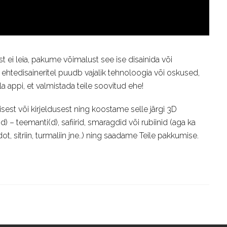
t ei leia, pakume võimalust see ise disainida või
i ehtedisaineritel puudb vajalik tehnoloogia või oskused,
la appi, et valmistada teile soovitud ehe!
nisest või kirjeldusest ning koostame selle järgi 3D
d) – teemanti(d), safiirid, smaragdid või rubiinid (aga ka
t, sitriin, turmaliin jne..) ning saadame Teile pakkumise.