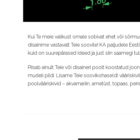
Kui Te meie valikust omale sobivat ehet või sõrmus
disainime vastavalt Teie soovile! KA paljudele Eest
kuid on suurepärased ideed ja just siin saamegi tul
Piisab ainult Teie või disaineri poolt koostatud joo
mudeli pildi. Lisame Teie soovikohase(d) vääriskivi(
poolvääriskivid – akvamariin, ametüst, topaas, perido