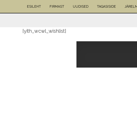
ESILEHT
FIRMAST
UUDISED
TAGASISIDE
JÄREL
[yith_wcwl_wishlist]