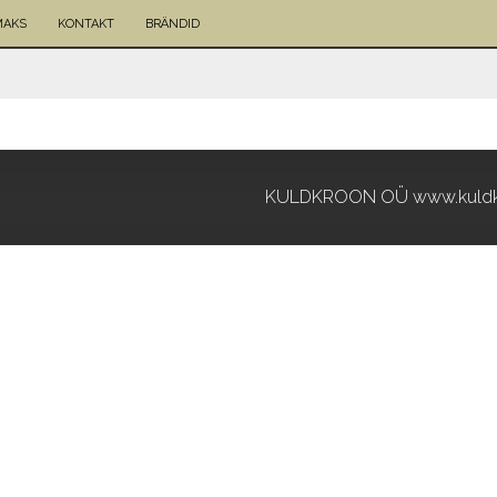
MAKS
KONTAKT
BRÄNDID
KULDKROON OÜ www.kuldk