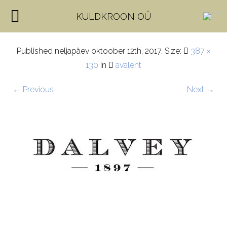
dalvey
KULDKROON OÜ
Published
neljapäev oktoober 12th, 2017
. Size:
387 ×
130
in
avaleht
← Previous
Next →