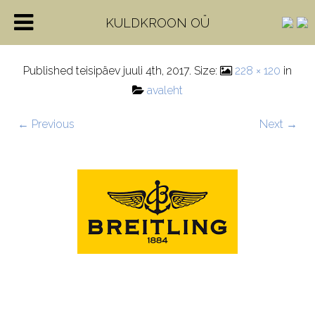
breitling
KULDKROON OÜ
Published
teisipäev juuli 4th, 2017
. Size:
228 × 120
in
avaleht
← Previous
Next →